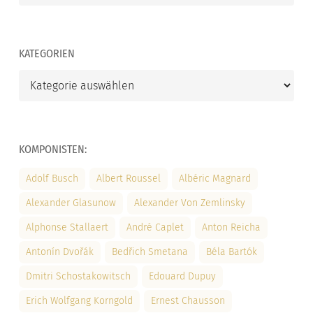
KATEGORIEN
Kategorien
KOMPONISTEN:
Adolf Busch
Albert Roussel
Albéric Magnard
Alexander Glasunow
Alexander Von Zemlinsky
Alphonse Stallaert
André Caplet
Anton Reicha
Antonín Dvořák
Bedřich Smetana
Béla Bartók
Dmitri Schostakowitsch
Edouard Dupuy
Erich Wolfgang Korngold
Ernest Chausson