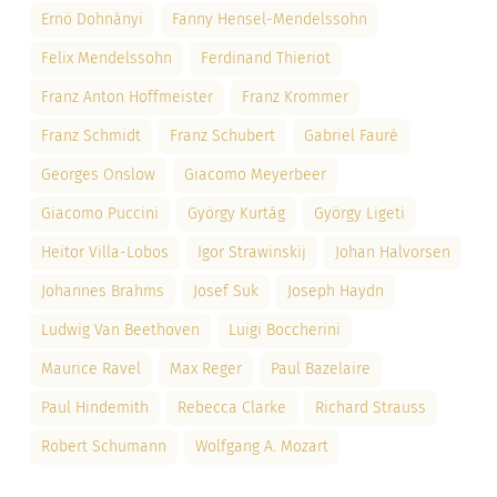
Ernö Dohnányi
Fanny Hensel-Mendelssohn
Felix Mendelssohn
Ferdinand Thieriot
Franz Anton Hoffmeister
Franz Krommer
Franz Schmidt
Franz Schubert
Gabriel Fauré
Georges Onslow
Giacomo Meyerbeer
Giacomo Puccini
György Kurtág
György Ligeti
Heitor Villa-Lobos
Igor Strawinskij
Johan Halvorsen
Johannes Brahms
Josef Suk
Joseph Haydn
Ludwig Van Beethoven
Luigi Boccherini
Maurice Ravel
Max Reger
Paul Bazelaire
Paul Hindemith
Rebecca Clarke
Richard Strauss
Robert Schumann
Wolfgang A. Mozart