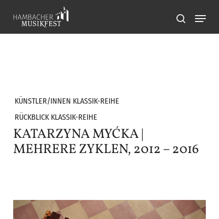
Skip
Menu
to
search
main
content
KÜNSTLER/INNEN KLASSIK-REIHE
RÜCKBLICK KLASSIK-REIHE
KATARZYNA MYĆKA |
MEHRERE ZYKLEN, 2012 – 2016