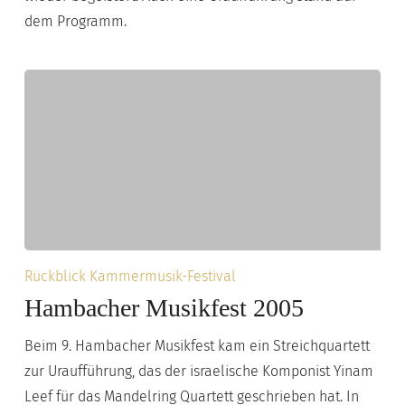
dem Programm.
Hambacher
Rückblick Kammermusik-Festival
Musikfest
Hambacher Musikfest 2005
2005
Beim 9. Hambacher Musikfest kam ein Streichquartett
zur Uraufführung, das der israelische Komponist Yinam
Leef für das Mandelring Quartett geschrieben hat. In