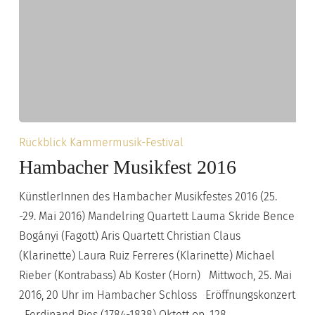
Hambacher
Rückblick Kammermusik-Festival
Musikfest
Hambacher Musikfest 2016
2016
KünstlerInnen des Hambacher Musikfestes 2016 (25.
-29. Mai 2016) Mandelring Quartett Lauma Skride Bence
Bogányi (Fagott) Aris Quartett Christian Claus
(Klarinette) Laura Ruiz Ferreres (Klarinette) Michael
Rieber (Kontrabass) Ab Koster (Horn) Mittwoch, 25. Mai
2016, 20 Uhr im Hambacher Schloss Eröffnungskonzert
Ferdinand Ries (1784-1838) Oktett op. 128…