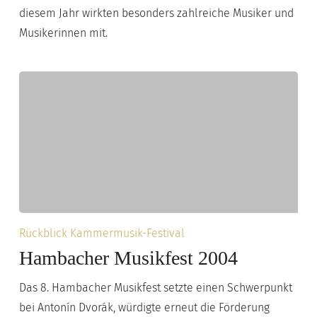
diesem Jahr wirkten besonders zahlreiche Musiker und
Musikerinnen mit.
Hambacher
Rückblick Kammermusik-Festival
Musikfest
Hambacher Musikfest 2004
2004
Das 8. Hambacher Musikfest setzte einen Schwerpunkt
bei Antonín Dvorák, würdigte erneut die Förderung