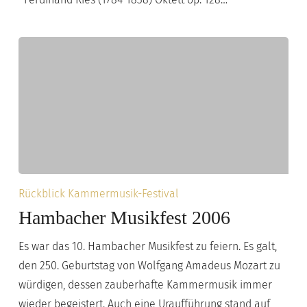
Hambacher
Rückblick Kammermusik-Festival
Musikfest
Hambacher Musikfest 2006
2006
Es war das 10. Hambacher Musikfest zu feiern. Es galt,
den 250. Geburtstag von Wolfgang Amadeus Mozart zu
würdigen, dessen zauberhafte Kammermusik immer
wieder begeistert. Auch eine Uraufführung stand auf