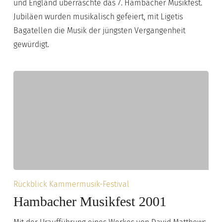
und England überraschte das 7. Hambacher Musikfest.
Jubiläen wurden musikalisch gefeiert, mit Ligetis
Bagatellen die Musik der jüngsten Vergangenheit
gewürdigt.
Hambacher
Rückblick Kammermusik-Festival
Musikfest
Hambacher Musikfest 2001
2001