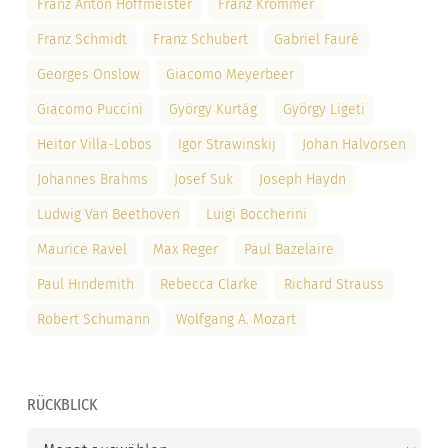
Franz Anton Hoffmeister
Franz Krommer
Franz Schmidt
Franz Schubert
Gabriel Fauré
Georges Onslow
Giacomo Meyerbeer
Giacomo Puccini
György Kurtág
György Ligeti
Heitor Villa-Lobos
Igor Strawinskij
Johan Halvorsen
Johannes Brahms
Josef Suk
Joseph Haydn
Ludwig Van Beethoven
Luigi Boccherini
Maurice Ravel
Max Reger
Paul Bazelaire
Paul Hindemith
Rebecca Clarke
Richard Strauss
Robert Schumann
Wolfgang A. Mozart
RÜCKBLICK
Rückblick