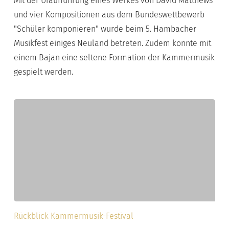
Mit der Uraufführung eines Werkes von David Matthews
und vier Kompositionen aus dem Bundeswettbewerb
"Schüler komponieren" wurde beim 5. Hambacher
Musikfest einiges Neuland betreten. Zudem konnte mit
einem Bajan eine seltene Formation der Kammermusik
gespielt werden.
Hambacher
Rückblick Kammermusik-Festival