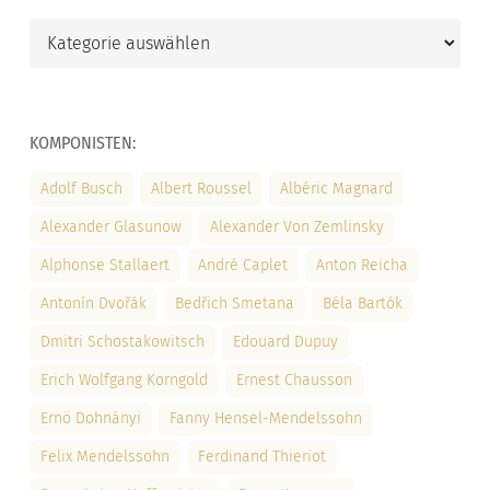
Kategorien
KOMPONISTEN:
Adolf Busch
Albert Roussel
Albéric Magnard
Alexander Glasunow
Alexander Von Zemlinsky
Alphonse Stallaert
André Caplet
Anton Reicha
Antonín Dvořák
Bedřich Smetana
Béla Bartók
Dmitri Schostakowitsch
Edouard Dupuy
Erich Wolfgang Korngold
Ernest Chausson
Ernö Dohnányi
Fanny Hensel-Mendelssohn
Felix Mendelssohn
Ferdinand Thieriot