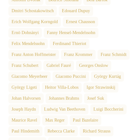
Dmitri Schostakowitsch
Edouard Dupuy
Erich Wolfgang Korngold
Ernest Chausson
Ernö Dohnányi
Fanny Hensel-Mendelssohn
Felix Mendelssohn
Ferdinand Thieriot
Franz Anton Hoffmeister
Franz Krommer
Franz Schmidt
Franz Schubert
Gabriel Fauré
Georges Onslow
Giacomo Meyerbeer
Giacomo Puccini
György Kurtág
György Ligeti
Heitor Villa-Lobos
Igor Strawinskij
Johan Halvorsen
Johannes Brahms
Josef Suk
Joseph Haydn
Ludwig Van Beethoven
Luigi Boccherini
Maurice Ravel
Max Reger
Paul Bazelaire
Paul Hindemith
Rebecca Clarke
Richard Strauss