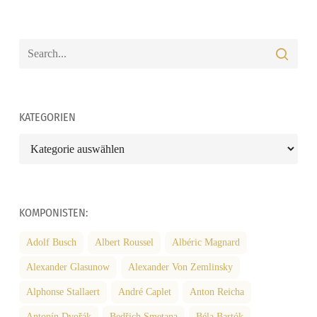
KATEGORIEN
Kategorien
KOMPONISTEN:
Adolf Busch
Albert Roussel
Albéric Magnard
Alexander Glasunow
Alexander Von Zemlinsky
Alphonse Stallaert
André Caplet
Anton Reicha
Antonín Dvořák
Bedřich Smetana
Béla Bartók