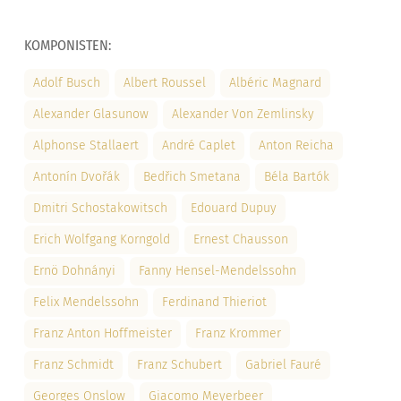
KOMPONISTEN:
Adolf Busch
Albert Roussel
Albéric Magnard
Alexander Glasunow
Alexander Von Zemlinsky
Alphonse Stallaert
André Caplet
Anton Reicha
Antonín Dvořák
Bedřich Smetana
Béla Bartók
Dmitri Schostakowitsch
Edouard Dupuy
Erich Wolfgang Korngold
Ernest Chausson
Ernö Dohnányi
Fanny Hensel-Mendelssohn
Felix Mendelssohn
Ferdinand Thieriot
Franz Anton Hoffmeister
Franz Krommer
Franz Schmidt
Franz Schubert
Gabriel Fauré
Georges Onslow
Giacomo Meyerbeer