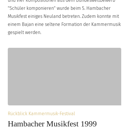
und vier Kompositionen aus dem Bundeswettbewerb
"Schüler komponieren" wurde beim 5. Hambacher
Musikfest einiges Neuland betreten. Zudem konnte mit
einem Bajan eine seltene Formation der Kammermusik
gespielt werden.
Hambacher
Rückblick Kammermusik-Festival
Musikfest
Hambacher Musikfest 1999