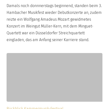
1999
Damals noch donnnerstags beginnend, standen beim 3.
Hambacher Musikfest wieder Debutkonzerte an, zudem
reizte ein Wolfgang Amadeus Mozart gewidmetes
Konzert im Weingut Müller-Kern, mit dem Minguet-
Quartett war ein Düsseldorfer Streichquartett
eingladen, das am Anfang seiner Karriere stand.
Hambacher
Rückblick Kammermusik-Festival