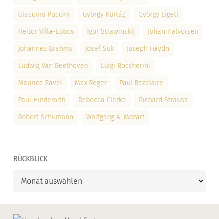
Giacomo Puccini
György Kurtág
György Ligeti
Heitor Villa-Lobos
Igor Strawinskij
Johan Halvorsen
Johannes Brahms
Josef Suk
Joseph Haydn
Ludwig Van Beethoven
Luigi Boccherini
Maurice Ravel
Max Reger
Paul Bazelaire
Paul Hindemith
Rebecca Clarke
Richard Strauss
Robert Schumann
Wolfgang A. Mozart
RÜCKBLICK
Rückblick