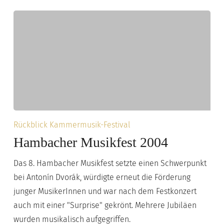
Hambacher
Rückblick Kammermusik-Festival
Musikfest
Hambacher Musikfest 2004
2004
Das 8. Hambacher Musikfest setzte einen Schwerpunkt
bei Antonín Dvorák, würdigte erneut die Förderung
junger MusikerInnen und war nach dem Festkonzert
auch mit einer "Surprise" gekrönt. Mehrere Jubiläen
wurden musikalisch aufgegriffen.