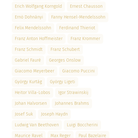
Erich Wolfgang Korngold
Ernest Chausson
Ernö Dohnányi
Fanny Hensel-Mendelssohn
Felix Mendelssohn
Ferdinand Thieriot
Franz Anton Hoffmeister
Franz Krommer
Franz Schmidt
Franz Schubert
Gabriel Fauré
Georges Onslow
Giacomo Meyerbeer
Giacomo Puccini
György Kurtág
György Ligeti
Heitor Villa-Lobos
Igor Strawinskij
Johan Halvorsen
Johannes Brahms
Josef Suk
Joseph Haydn
Ludwig Van Beethoven
Luigi Boccherini
Maurice Ravel
Max Reger
Paul Bazelaire