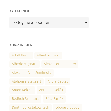
KATEGORIEN
Kategorien
KOMPONISTEN:
Adolf Busch
Albert Roussel
Albéric Magnard
Alexander Glasunow
Alexander Von Zemlinsky
Alphonse Stallaert
André Caplet
Anton Reicha
Antonín Dvořák
Bedřich Smetana
Béla Bartók
Dmitri Schostakowitsch
Edouard Dupuy