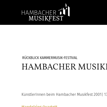
Skip
to
main
content
Hit enter to search or ESC to close
RÜCKBLICK KAMMERMUSIK-FESTIVAL
HAMBACHER MUSIKF
KünstlerInnen beim Hambacher Musikfest 2001| 13. 
Mandelring Quartett