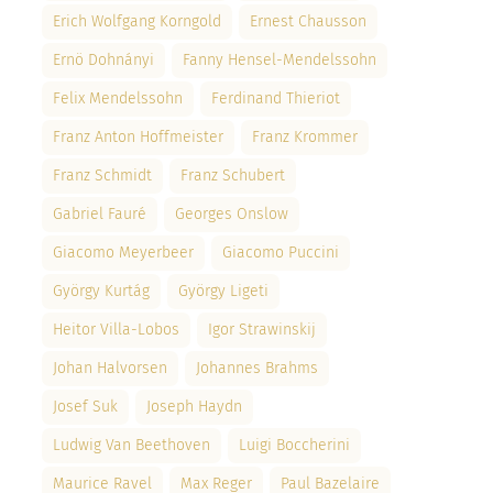
Erich Wolfgang Korngold
Ernest Chausson
Ernö Dohnányi
Fanny Hensel-Mendelssohn
Felix Mendelssohn
Ferdinand Thieriot
Franz Anton Hoffmeister
Franz Krommer
Franz Schmidt
Franz Schubert
Gabriel Fauré
Georges Onslow
Giacomo Meyerbeer
Giacomo Puccini
György Kurtág
György Ligeti
Heitor Villa-Lobos
Igor Strawinskij
Johan Halvorsen
Johannes Brahms
Josef Suk
Joseph Haydn
Ludwig Van Beethoven
Luigi Boccherini
Maurice Ravel
Max Reger
Paul Bazelaire