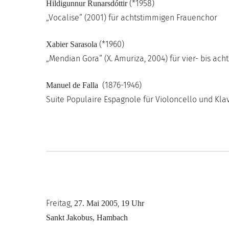
(*1958)
Hildigunnur Runarsdóttir
„Vocalise“ (2001) für achtstimmigen Frauenchor
(*1960)
Xabier Sarasola
„Mendian Gora“ (X. Amuriza, 2004) für vier- bis ac
(1876-1946)
Manuel de Falla
Suite Populaire Espagnole für Violoncello und Kla
Freitag,
,
27. Mai 2005
19 Uhr
Sankt Jakobus, Hambach