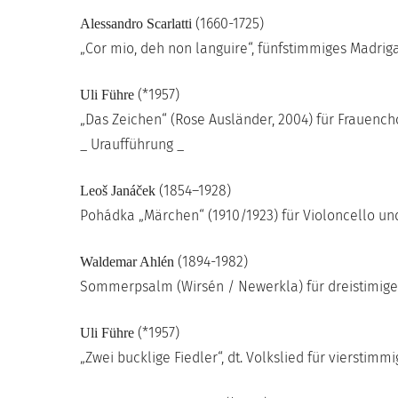
(1660-1725)
Alessandro Scarlatti
„Cor mio, deh non languire“, fünfstimmiges Madrig
(*1957)
Uli Führe
„Das Zeichen“ (Rose Ausländer, 2004) für Frauench
_ Uraufführung _
(1854–1928)
Leoš Janáček
Pohádka „Märchen“ (1910/1923) für Violoncello un
(1894-1982)
Waldemar Ahlén
Sommerpsalm (Wirsén / Newerkla) für dreistimig
(*1957)
Uli Führe
„Zwei bucklige Fiedler“, dt. Volkslied für vierstim