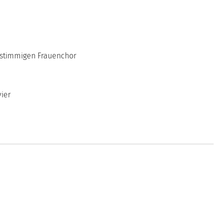
htstimmigen Frauenchor
vier