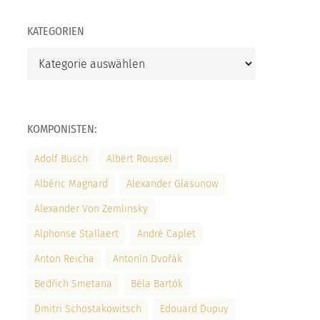
KATEGORIEN
Kategorien
KOMPONISTEN:
Adolf Busch
Albert Roussel
Albéric Magnard
Alexander Glasunow
Alexander Von Zemlinsky
Alphonse Stallaert
André Caplet
Anton Reicha
Antonín Dvořák
Bedřich Smetana
Béla Bartók
Dmitri Schostakowitsch
Edouard Dupuy