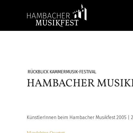
Skip
to
main
content
Hit enter to search or ESC to close
RÜCKBLICK KAMMERMUSIK-FESTIVAL
HAMBACHER MUSIKF
KünstlerInnen beim Hambacher Musikfest 2005 | 25
Mandelring Quartett