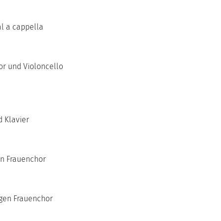
al a cappella
or und Violoncello
d Klavier
en Frauenchor
migen Frauenchor