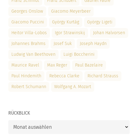
Franz Schmidt
Franz Schubert
Gabriel Fauré
Georges Onslow
Giacomo Meyerbeer
Giacomo Puccini
György Kurtág
György Ligeti
Heitor Villa-Lobos
Igor Strawinskij
Johan Halvorsen
Johannes Brahms
Josef Suk
Joseph Haydn
Ludwig Van Beethoven
Luigi Boccherini
Maurice Ravel
Max Reger
Paul Bazelaire
Paul Hindemith
Rebecca Clarke
Richard Strauss
Robert Schumann
Wolfgang A. Mozart
RÜCKBLICK
Rückblick