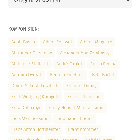
KOMPONISTEN:
Adolf Busch
Albert Roussel
Albéric Magnard
Alexander Glasunow
Alexander Von Zemlinsky
Alphonse Stallaert
André Caplet
Anton Reicha
Antonín Dvořák
Bedřich Smetana
Béla Bartók
Dmitri Schostakowitsch
Edouard Dupuy
Erich Wolfgang Korngold
Ernest Chausson
Ernö Dohnányi
Fanny Hensel-Mendelssohn
Felix Mendelssohn
Ferdinand Thieriot
Franz Anton Hoffmeister
Franz Krommer