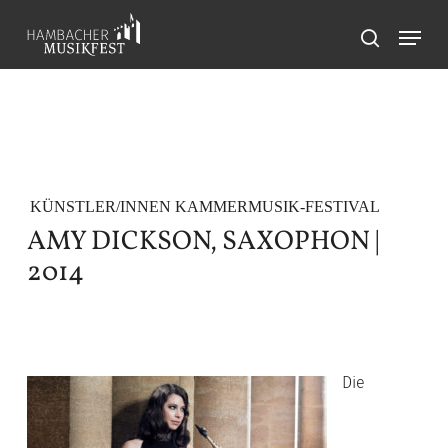
Skip
Menu
to
search
main
content
KÜNSTLER/INNEN KAMMERMUSIK-FESTIVAL
AMY DICKSON, SAXOPHON |
2014
Die