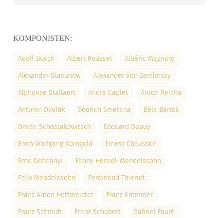
KOMPONISTEN:
Adolf Busch
Albert Roussel
Albéric Magnard
Alexander Glasunow
Alexander Von Zemlinsky
Alphonse Stallaert
André Caplet
Anton Reicha
Antonín Dvořák
Bedřich Smetana
Béla Bartók
Dmitri Schostakowitsch
Edouard Dupuy
Erich Wolfgang Korngold
Ernest Chausson
Ernö Dohnányi
Fanny Hensel-Mendelssohn
Felix Mendelssohn
Ferdinand Thieriot
Franz Anton Hoffmeister
Franz Krommer
Franz Schmidt
Franz Schubert
Gabriel Fauré