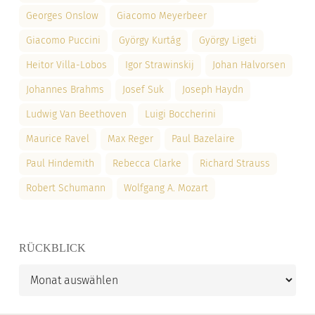
Georges Onslow
Giacomo Meyerbeer
Giacomo Puccini
György Kurtág
György Ligeti
Heitor Villa-Lobos
Igor Strawinskij
Johan Halvorsen
Johannes Brahms
Josef Suk
Joseph Haydn
Ludwig Van Beethoven
Luigi Boccherini
Maurice Ravel
Max Reger
Paul Bazelaire
Paul Hindemith
Rebecca Clarke
Richard Strauss
Robert Schumann
Wolfgang A. Mozart
RÜCKBLICK
Rückblick