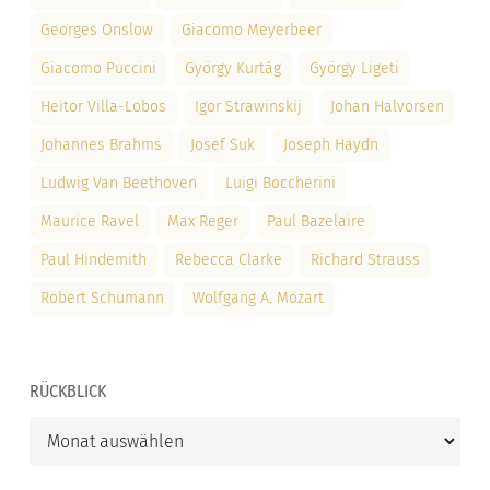
Georges Onslow
Giacomo Meyerbeer
Giacomo Puccini
György Kurtág
György Ligeti
Heitor Villa-Lobos
Igor Strawinskij
Johan Halvorsen
Johannes Brahms
Josef Suk
Joseph Haydn
Ludwig Van Beethoven
Luigi Boccherini
Maurice Ravel
Max Reger
Paul Bazelaire
Paul Hindemith
Rebecca Clarke
Richard Strauss
Robert Schumann
Wolfgang A. Mozart
RÜCKBLICK
Rückblick