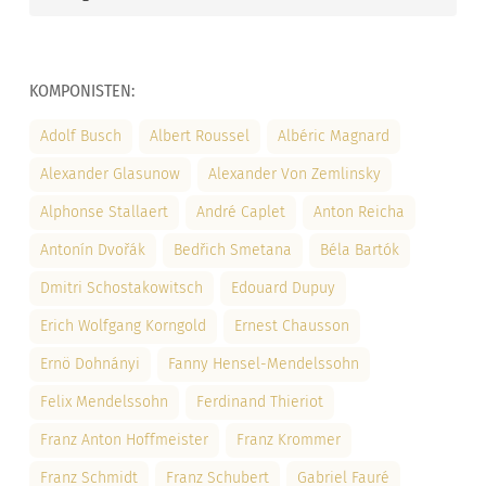
KOMPONISTEN:
Adolf Busch
Albert Roussel
Albéric Magnard
Alexander Glasunow
Alexander Von Zemlinsky
Alphonse Stallaert
André Caplet
Anton Reicha
Antonín Dvořák
Bedřich Smetana
Béla Bartók
Dmitri Schostakowitsch
Edouard Dupuy
Erich Wolfgang Korngold
Ernest Chausson
Ernö Dohnányi
Fanny Hensel-Mendelssohn
Felix Mendelssohn
Ferdinand Thieriot
Franz Anton Hoffmeister
Franz Krommer
Franz Schmidt
Franz Schubert
Gabriel Fauré