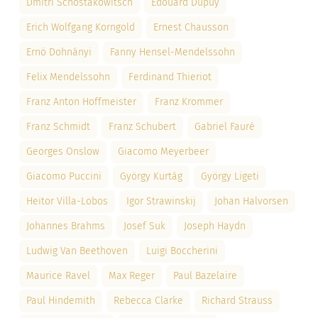
Dmitri Schostakowitsch
Edouard Dupuy
Erich Wolfgang Korngold
Ernest Chausson
Ernö Dohnányi
Fanny Hensel-Mendelssohn
Felix Mendelssohn
Ferdinand Thieriot
Franz Anton Hoffmeister
Franz Krommer
Franz Schmidt
Franz Schubert
Gabriel Fauré
Georges Onslow
Giacomo Meyerbeer
Giacomo Puccini
György Kurtág
György Ligeti
Heitor Villa-Lobos
Igor Strawinskij
Johan Halvorsen
Johannes Brahms
Josef Suk
Joseph Haydn
Ludwig Van Beethoven
Luigi Boccherini
Maurice Ravel
Max Reger
Paul Bazelaire
Paul Hindemith
Rebecca Clarke
Richard Strauss