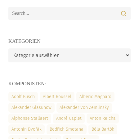
KATEGORIEN
Kategorien
KOMPONISTEN:
Adolf Busch
Albert Roussel
Albéric Magnard
Alexander Glasunow
Alexander Von Zemlinsky
Alphonse Stallaert
André Caplet
Anton Reicha
Antonín Dvořák
Bedřich Smetana
Béla Bartók