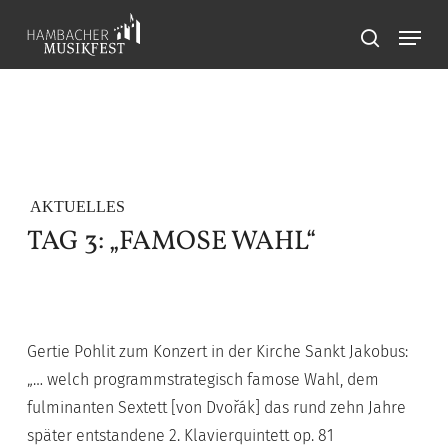
Skip
Menu
to
search
main
content
AKTUELLES
TAG 3: „FAMOSE WAHL“
Gertie Pohlit zum Konzert in der Kirche Sankt Jakobus:
„… welch programmstrategisch famose Wahl, dem
fulminanten Sextett [von Dvořák] das rund zehn Jahre
später entstandene 2. Klavierquintett op. 81