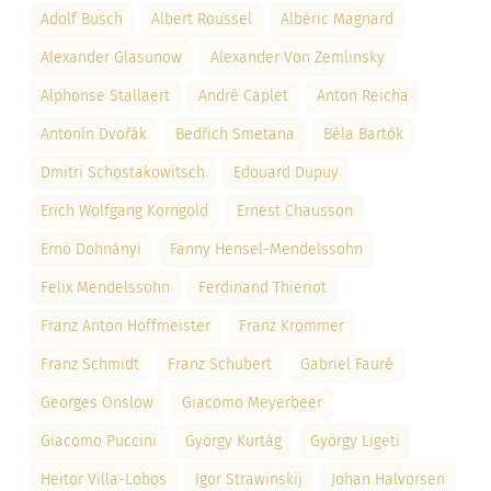
Adolf Busch
Albert Roussel
Albéric Magnard
Alexander Glasunow
Alexander Von Zemlinsky
Alphonse Stallaert
André Caplet
Anton Reicha
Antonín Dvořák
Bedřich Smetana
Béla Bartók
Dmitri Schostakowitsch
Edouard Dupuy
Erich Wolfgang Korngold
Ernest Chausson
Ernö Dohnányi
Fanny Hensel-Mendelssohn
Felix Mendelssohn
Ferdinand Thieriot
Franz Anton Hoffmeister
Franz Krommer
Franz Schmidt
Franz Schubert
Gabriel Fauré
Georges Onslow
Giacomo Meyerbeer
Giacomo Puccini
György Kurtág
György Ligeti
Heitor Villa-Lobos
Igor Strawinskij
Johan Halvorsen