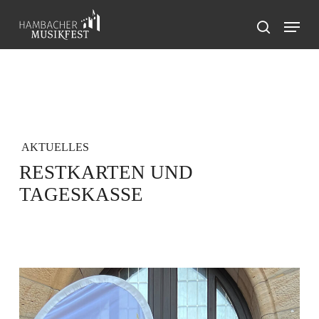
Skip
Menu
to
search
main
content
AKTUELLES
RESTKARTEN UND
TAGESKASSE