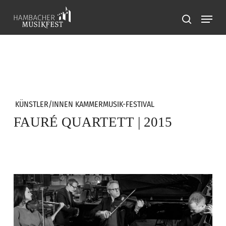
Skip
Menu
to
search
main
content
KÜNSTLER/INNEN KAMMERMUSIK-FESTIVAL
FAURÉ QUARTETT | 2015