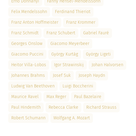
Ernö Dohnányi
Fanny Hensel-Mendelssohn
Felix Mendelssohn
Ferdinand Thieriot
Franz Anton Hoffmeister
Franz Krommer
Franz Schmidt
Franz Schubert
Gabriel Fauré
Georges Onslow
Giacomo Meyerbeer
Giacomo Puccini
György Kurtág
György Ligeti
Heitor Villa-Lobos
Igor Strawinskij
Johan Halvorsen
Johannes Brahms
Josef Suk
Joseph Haydn
Ludwig Van Beethoven
Luigi Boccherini
Maurice Ravel
Max Reger
Paul Bazelaire
Paul Hindemith
Rebecca Clarke
Richard Strauss
Robert Schumann
Wolfgang A. Mozart