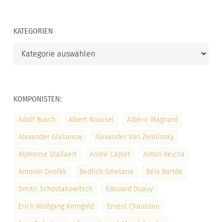
KATEGORIEN
Kategorien
KOMPONISTEN:
Adolf Busch
Albert Roussel
Albéric Magnard
Alexander Glasunow
Alexander Von Zemlinsky
Alphonse Stallaert
André Caplet
Anton Reicha
Antonín Dvořák
Bedřich Smetana
Béla Bartók
Dmitri Schostakowitsch
Edouard Dupuy
Erich Wolfgang Korngold
Ernest Chausson