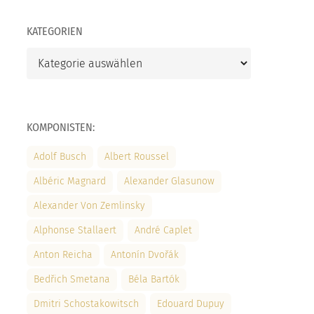
KATEGORIEN
Kategorien
KOMPONISTEN:
Adolf Busch
Albert Roussel
Albéric Magnard
Alexander Glasunow
Alexander Von Zemlinsky
Alphonse Stallaert
André Caplet
Anton Reicha
Antonín Dvořák
Bedřich Smetana
Béla Bartók
Dmitri Schostakowitsch
Edouard Dupuy