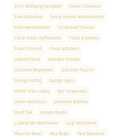
Erich Wolfgang Korngold
Ernest Chausson
Ernö Dohnányi
Fanny Hensel-Mendelssohn
Felix Mendelssohn
Ferdinand Thieriot
Franz Anton Hoffmeister
Franz Krommer
Franz Schmidt
Franz Schubert
Gabriel Fauré
Georges Onslow
Giacomo Meyerbeer
Giacomo Puccini
György Kurtág
György Ligeti
Heitor Villa-Lobos
Igor Strawinskij
Johan Halvorsen
Johannes Brahms
Josef Suk
Joseph Haydn
Ludwig Van Beethoven
Luigi Boccherini
Maurice Ravel
Max Reger
Paul Bazelaire