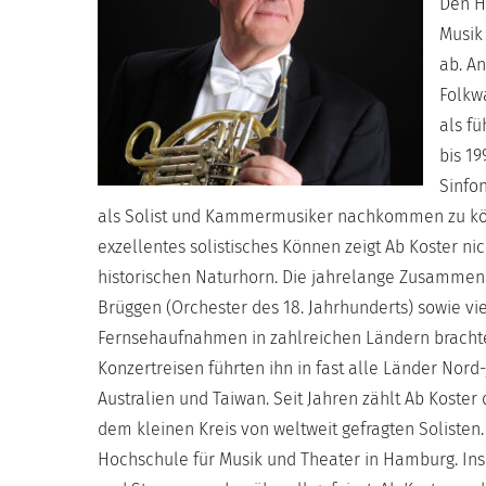
Den H
Musik 
ab. A
Folkw
als f
bis 19
Sinfo
als Solist und Kammermusiker nachkommen zu könn
exzellentes solistisches Können zeigt Ab Koster 
historischen Naturhorn. Die jahrelange Zusammena
Brüggen (Orchester des 18. Jahrhunderts) sowie vie
Fernsehaufnahmen in zahlreichen Ländern brachte
Konzertreisen führten ihn in fast alle Länder Nor
Australien und Taiwan. Seit Jahren zählt Ab Koste
dem kleinen Kreis von weltweit gefragten Solisten.
Hochschule für Musik und Theater in Hamburg. In