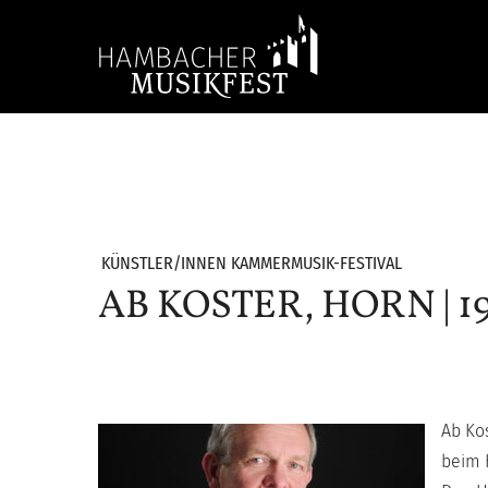
Skip
to
main
content
Hit enter to search or ESC to close
KÜNSTLER/INNEN KAMMERMUSIK-FESTIVAL
AB KOSTER, HORN | 19
Ab Ko
beim 