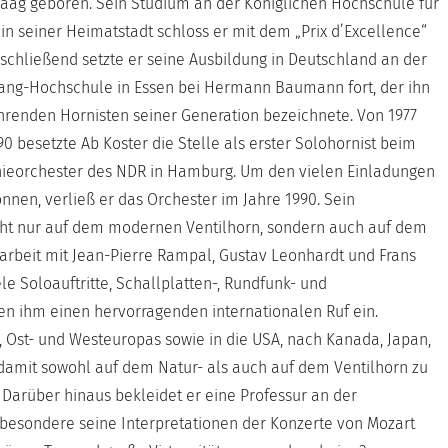
aag geboren. Sein Studium an der Königlichen Hochschule für
in seiner Heimatstadt schloss er mit dem „Prix d’Excellence“
nschließend setzte er seine Ausbildung in Deutschland an der
ang-Hochschule in Essen bei Hermann Baumann fort, der ihn
ührenden Hornisten seiner Generation bezeichnete. Von 1977
90 besetzte Ab Koster die Stelle als erster Solohornist beim
nieorchester des NDR in Hamburg. Um den vielen Einladungen
en, verließ er das Orchester im Jahre 1990. Sein
nicht nur auf dem modernen Ventilhorn, sondern auch auf dem
rbeit mit Jean-Pierre Rampal, Gustav Leonhardt und Frans
le Soloauftritte, Schallplatten-, Rundfunk- und
n ihm einen hervorragenden internationalen Ruf ein.
d-, Ost- und Westeuropas sowie in die USA, nach Kanada, Japan,
r damit sowohl auf dem Natur- als auch auf dem Ventilhorn zu
 Darüber hinaus bekleidet er eine Professur an der
sbesondere seine Interpretationen der Konzerte von Mozart