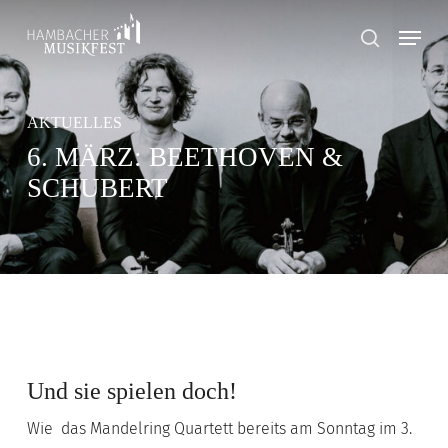
Skip
Menu
to
search
main
content
AKTUELLES
6. MÄRZ: BEETHOVEN &
SCHUBERT
Und sie spielen doch!
Wie das Mandelring Quartett bereits am Sonntag im 3.