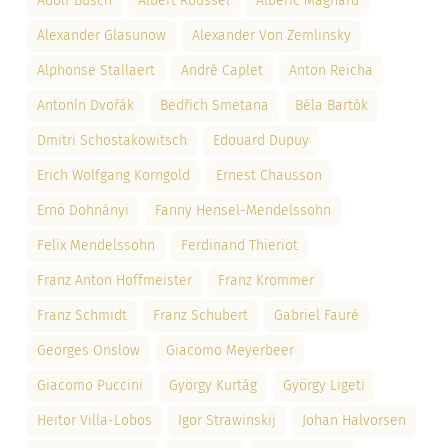
Adolf Busch
Albert Roussel
Albéric Magnard
Alexander Glasunow
Alexander Von Zemlinsky
Alphonse Stallaert
André Caplet
Anton Reicha
Antonín Dvořák
Bedřich Smetana
Béla Bartók
Dmitri Schostakowitsch
Edouard Dupuy
Erich Wolfgang Korngold
Ernest Chausson
Ernö Dohnányi
Fanny Hensel-Mendelssohn
Felix Mendelssohn
Ferdinand Thieriot
Franz Anton Hoffmeister
Franz Krommer
Franz Schmidt
Franz Schubert
Gabriel Fauré
Georges Onslow
Giacomo Meyerbeer
Giacomo Puccini
György Kurtág
György Ligeti
Heitor Villa-Lobos
Igor Strawinskij
Johan Halvorsen