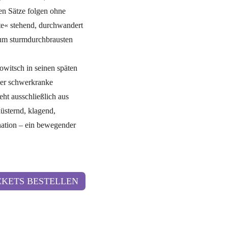
ben Sätze folgen ohne
te« stehend, durchwandert
um sturmdurchbrausten
itsch in seinen späten
der schwerkranke
ht ausschließlich aus
üsternd, klagend,
nation – ein bewegender
CKETS BESTELLEN