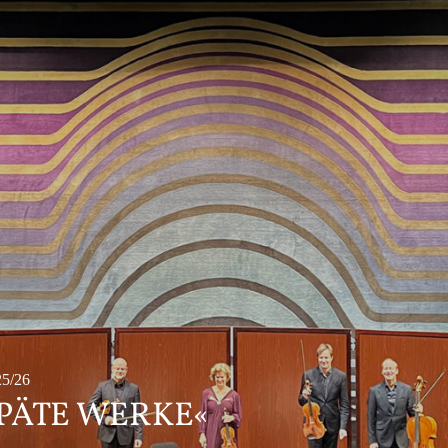
5/26
SPÄTE WERKE«