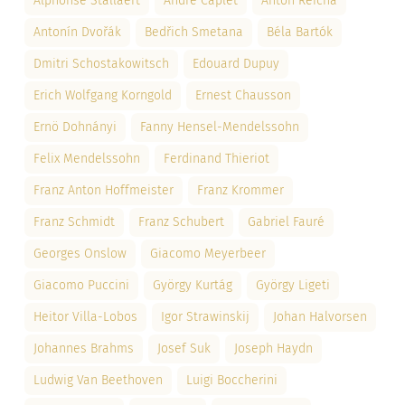
Alphonse Stallaert
André Caplet
Anton Reicha
Antonín Dvořák
Bedřich Smetana
Béla Bartók
Dmitri Schostakowitsch
Edouard Dupuy
Erich Wolfgang Korngold
Ernest Chausson
Ernö Dohnányi
Fanny Hensel-Mendelssohn
Felix Mendelssohn
Ferdinand Thieriot
Franz Anton Hoffmeister
Franz Krommer
Franz Schmidt
Franz Schubert
Gabriel Fauré
Georges Onslow
Giacomo Meyerbeer
Giacomo Puccini
György Kurtág
György Ligeti
Heitor Villa-Lobos
Igor Strawinskij
Johan Halvorsen
Johannes Brahms
Josef Suk
Joseph Haydn
Ludwig Van Beethoven
Luigi Boccherini