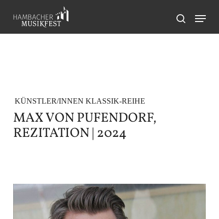
Skip
Menu
to
search
main
content
KÜNSTLER/INNEN KLASSIK-REIHE
MAX VON PUFENDORF,
REZITATION | 2024